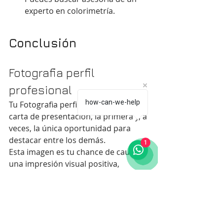
experto en colorimetría.
Conclusión
Fotografia perfil 
profesional
how-can-we-help
Tu Fotografia perfil profesional es tu 
carta de presentación, la primera y, a 
veces, la única oportunidad para 
destacar entre los demás.
1
Esta imagen es tu chance de causar 
una impresión visual positiva, 
reflejando seguridad, actitud y 
profesionalismo. Un buen retrato 
puede aumentar tus posibilidades 
de ser elegido entre otros 